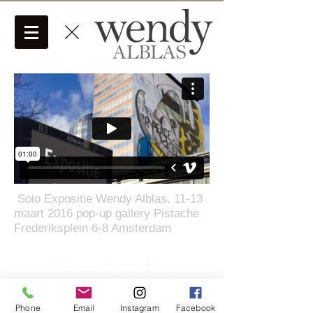
Solo Expositie Wendy Alblas, 11-13
maart 2016 pop-up gallery Pistache
Frederiksplein 6-8 Amsterdam
Phone
Email
Instagram
Facebook