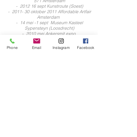
571 Amsterdam
- 2012 16 sept Kunstroute (Soest)
- 2011- 30 oktober 2011 Affordable Artfair
Amsterdam
- 14 mei -1 sept Museum Kasteel
Sypensteyn (Loosdrecht)
- 2010 mei Ankersmit expo
-
2009 15-17
mei solo expositie (Kerklaan)
- 2006 mei solo expositie Fort Nieuwersluis
Phone
Email
Instagram
Facebook
-
2004 - 2014
Bestuur KunstRonde Vecht &
Plassen
www.kunstronde.nl
- 1994 Expositie Hotel de Indes (Den
Haag)
-
1993 - 1994
Koninklijke Academie voor
Beeldende Kunsten Den Haag, postinitieel
Illustratie
Royal Academy of Arts (KABK)
www.kabk.nl
, post graduate (The
Netherlands)
-
1989 - 1993
Hogeschool Amsterdam
Tekenen, textiel en handvaardigheid
Teachers training for Art & Textile at
d’Witte Lelie (Amsterdam, The
Netherlands).