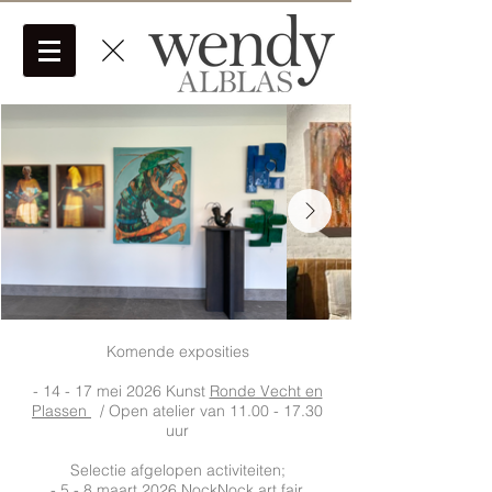
Komende exposities
- 14 - 17 mei 2026 Kunst
Ronde Vecht en
Plassen
/ Open atelier van
11.00 - 17.30
uur
Selectie afgelopen activiteiten;
​- 5 - 8 maart 2026
NockNock art fair
,