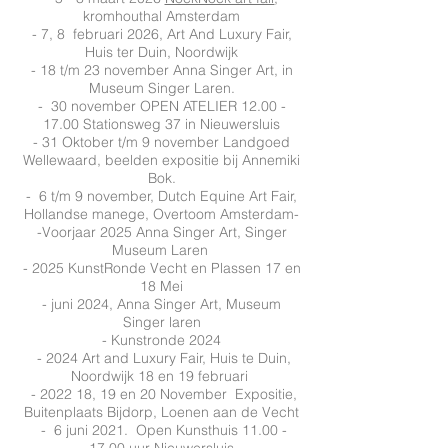
kromhouthal Amsterdam
- 7, 8 februari 2026, Art And Luxury Fair,
Huis ter Duin, Noordwijk
- 18 t/m 23 november
Anna Singer Art
, in
Museum Singer Laren.
- 30 november OPEN ATELIER
12.00 -
17.00
Stationsweg 37 in Nieuwersluis
- 31 Oktober t/m 9 november Landgoed
Wellewaard, beelden expositie bij Annemiki
Bok.
- 6 t/m 9 november, Dutch Equine Art Fair,
Hollandse manege, Overtoom Amsterdam-
-Voorjaar 2025 Anna Singer Art, Singer
Museum Laren
- 2025 KunstRonde Vecht en Plassen
17 en
18 Mei
- juni 2024, Anna Singer Art, Museum
Singer laren
- Kunstronde 2024
- 2024 Art and Luxury Fair, Huis te Duin,
Noordwijk 18 en 19 februari
- 2022 1
8, 19 en 20 November Expositie,
Buitenplaats Bijdorp, Loenen aan de Vecht
- 6 juni 2021. Open Kunsthuis
11.00 -