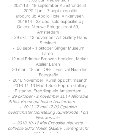
17.00
uur Nieuwersluis
-
202118 - 19
september Kunstronde.nl
- 2020 1juni - 7 sept expositie
Harbourclub Apollo Hotel Vinkenveen
-
201814 - 22
dec solo expositie bij
Galerie Nieuwe Spiegelstraat 59,
Amsterdam
- 29 okt - 12 november Art Gallery Hans
Steylaert
- 28 sept - 1 oktober Singer Museum
Laren
- 12 mei Primeur Bronzen beelden, Meker
Atelier Laren
- 20 mei - 18 juni
OFF - Festival Naarden
Fotografie
- 2016 November Kunst opzicht maand'
-
2016 11-13
Maart Solo Pop-up Gallery
Pistache, Fredriksplein Amsterdam
- 29 oktober - 2 november 2014
Afforable
Artfair
Kromhout hallen Amsterdam
- 2013 17 mei 17.00 Opening
overzichtstentoonstelling Kunstronde ,Fort
Nieuwersluis
-
2013 10-12
Mei Expositie nieuwste
collectie 2013 Nofish Gallery Herengracht