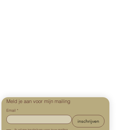
Meld je aan voor mijn mailing
Email
*
inschrijven
Ik wil me inschrijven voor jouw mailing 