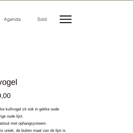
Agenda
Sold
vogel
Prijs
0,00
ke kuifvogel zit ook in gekke oude
ige oude lijst.
partout met ophangsysteem.
is uniek, de buiten maat van de lijst is