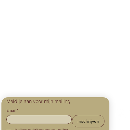
Meld je aan voor mijn mailing
Email
*
inschrijven
Ik wil me inschrijven voor jouw mailing 