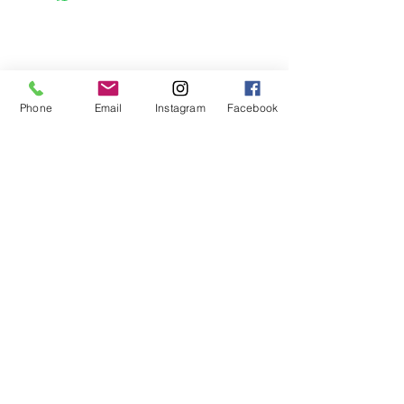
Phone
Email
Instagram
Facebook
Meld je aan voor mijn mailing
Email
*
© 1994 by Wendy Alblas