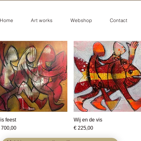
Home
Art works
Webshop
Contact
is feest
Snel overzicht
Wij en de vis
Snel overzicht
rijs
Prijs
 700,00
€ 225,00