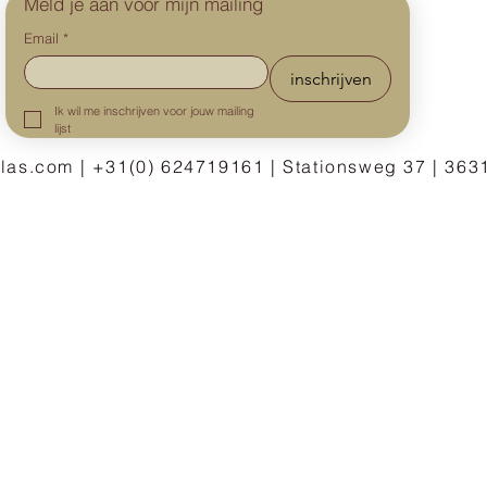
Meld je aan voor mijn mailing
Email
*
inschrijven
Ik wil me inschrijven voor jouw mailing 
lijst
las.com
| +31(0) 624719161 | Stationsweg 37 | 363