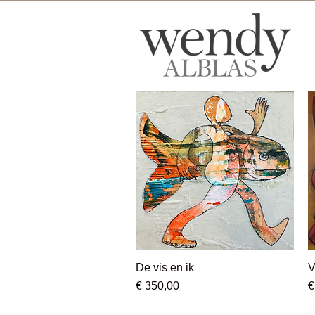
De vis en ik
Snel overzicht
V
Prijs
P
€ 350,00
€