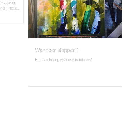
ie voor de
blij, echt...
Wanneer stoppen?
Blijft zo lastig, wanneer is iets af?