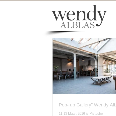
Pop- up Gallery" Wendy Alb
11-13 Maart 2016 is Pistache