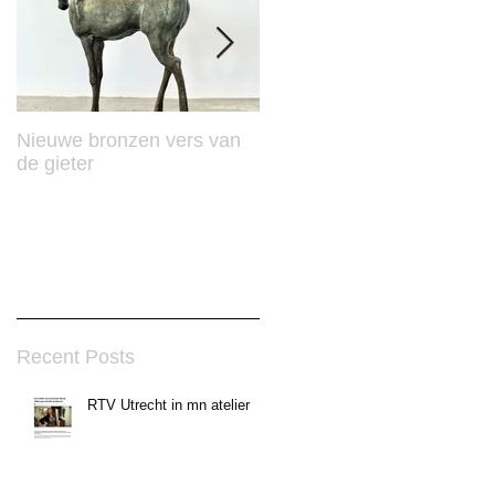
Nieuwe bronzen vers van
Mooie Publicatie in Vision
de gieter
Recent Posts
RTV Utrecht in mn atelier