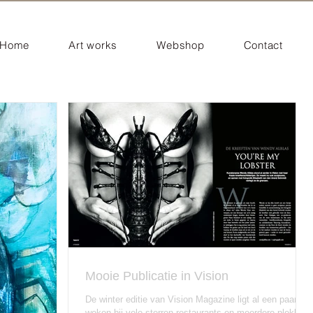
Home
Art works
Webshop
Contact
Mooie Publicatie in Vision
De winter editie van Vision Magazine ligt al een paar
weken bij vele sterren restaurants en meerdere plekken