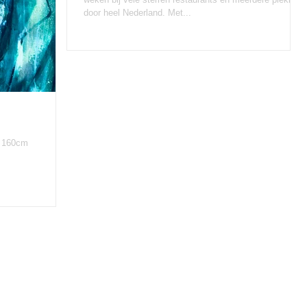
door heel Nederland. Met...
x 160cm