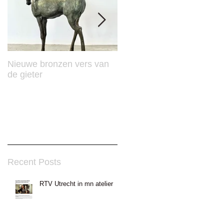
Nieuwe bronzen vers van
Mooie Publicatie in Vision
de gieter
Recent Posts
RTV Utrecht in mn atelier