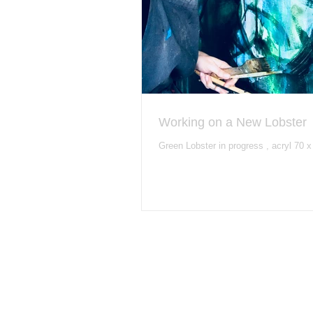
Working on a New Lobster
Green Lobster in progress , acryl 70 