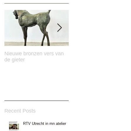
Nieuwe bronzen vers van
Mooie Publicatie in Vision
de gieter
Recent Posts
RTV Utrecht in mn atelier