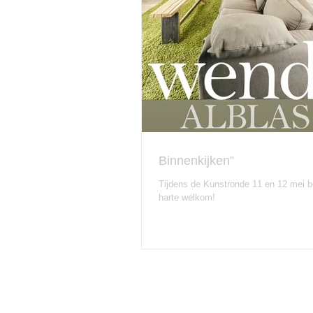
Binnenkijken”
Tijdens de Kunstronde 11 en 12 mei b
harte welkom!